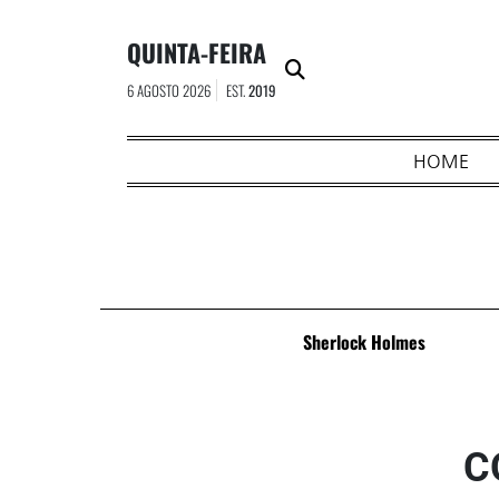
Skip
to
QUINTA-FEIRA
content
6 AGOSTO 2026
EST.
2019
HOME
Sherlock Holmes
C